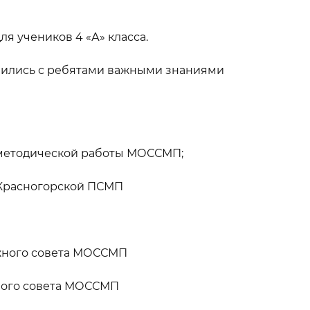
я учеников 4 «А» класса.
лились с ребятами важными знаниями
‑методической работы МОССМП;
 Красногорской ПСМП
жного совета МОССМП
жного совета МОССМП