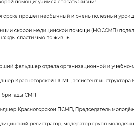
корой помощи: учимся спасать жизни!
горска прошёл необычный и очень полезный урок дл
танции скорой медицинской помощи (МОССМП) поде
нажды спасти чью‑то жизнь.
арший фельдшер отдела организационной и учебно
ьдшер Красногорской ПСМП, ассистент инструктора
ь бригады СМП
льдшер Красногорской ПСМП, Председатель молодё
медицинский регистратор, модератор групп молоде