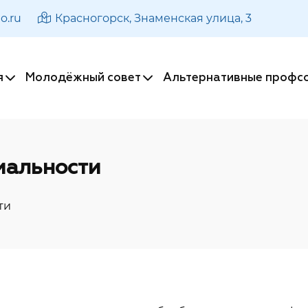
o.ru
Красногорск, Знаменская улица, 3
я
x
Молодёжный совет
x
Альтернативные профс
иальности
ти