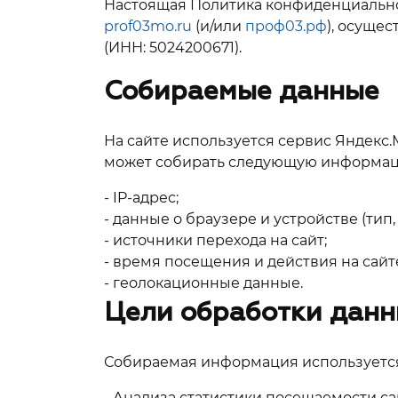
Настоящая Политика конфиденциально
prof03mo.ru
(и/или
проф03.рф
), осуще
(ИНН: 5024200671).
Собираемые данные
На сайте используется сервис Яндекс
может собирать следующую информац
- IP-адрес;
- данные о браузере и устройстве (тип
- источники перехода на сайт;
- время посещения и действия на сай
- геолокационные данные.
Цели обработки дан
Собираемая информация используется
- Анализа статистики посещаемости са